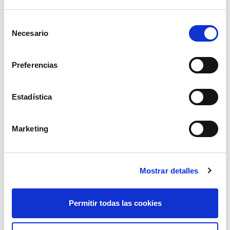
Selección
Necesario
de
bomba de engrase manual cartucho
500grs
consentimiento
36,24€
comprar
Preferencias
Estadística
Marketing
Mostrar detalles
Permitir todas las cookies