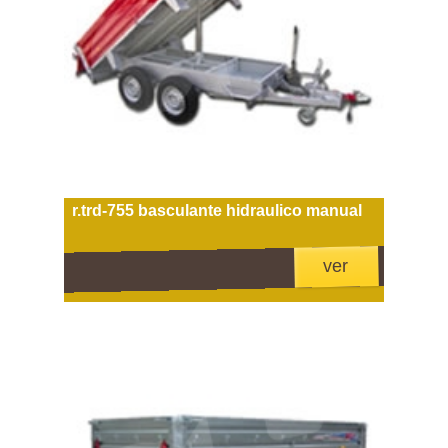
r.trd-755 basculante hidraulico manual
ver