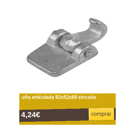
uña articulada 92x52x60 zincada
4,24€
comprar