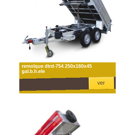
remolque dtrd-754 250x160x45
gal.b.h.ele
ver