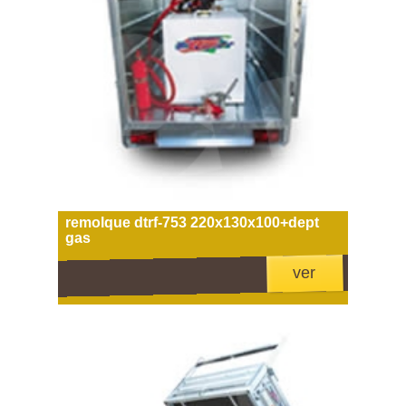
remolque dtrf-753 220x130x100+dept
gas
ver