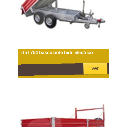
r.trd-754 basculante hidr. electrico
ver