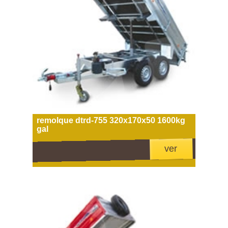
remolque dtrd-755 320x170x50 1600kg
gal
ver