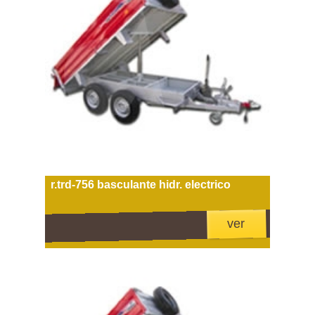
r.trd-756 basculante hidr. electrico
ver