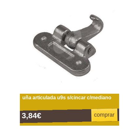
uña articulada u9s s/cincar c/mediano
3,84€
comprar