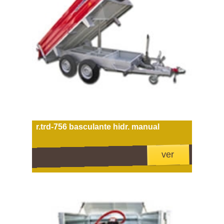
r.trd-756 basculante hidr. manual
ver