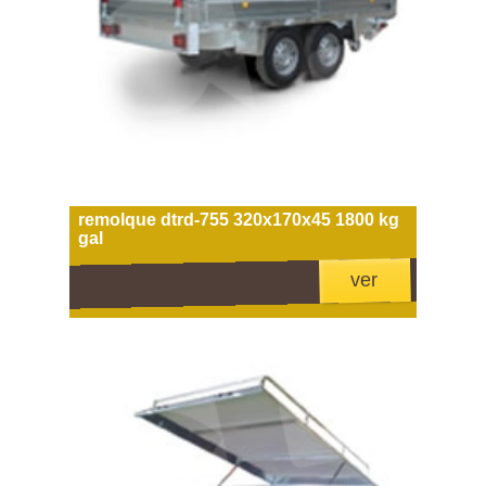
remolque dtrd-755 320x170x45 1800 kg
gal
ver