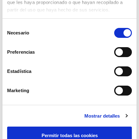
que les haya proporcionado o que hayan recopilado a
partir del uso que haya hecho de sus servicios.
Selección
Necesario
de
consentimiento
Preferencias
Estadística
uña cierre 2 agujeros uh11
Marketing
1,05€
comprar
Mostrar detalles
Permitir todas las cookies