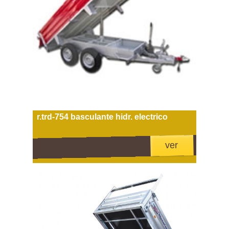
r.trd-754 basculante hidr. electrico
ver