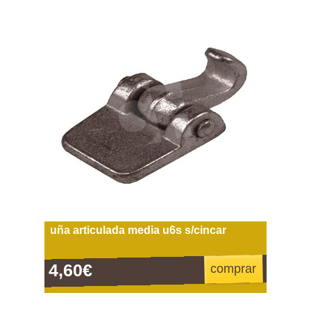
uña articulada media u6s s/cincar
4,60€
comprar