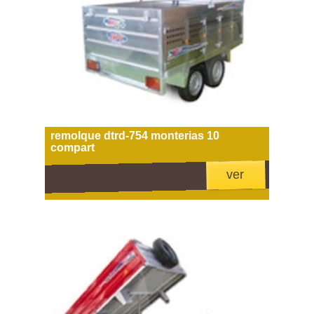
remolque dtrd-754 monterias 10
compart
ver