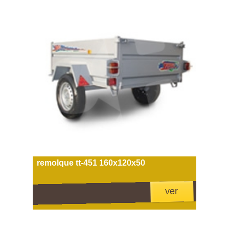
remolque tt-451 160x120x50
ver