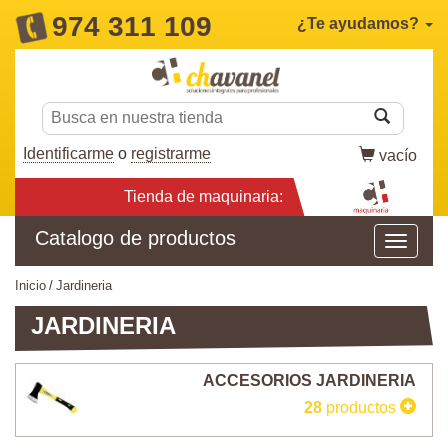
974 311 109
¿Te ayudamos?
Identificarme
o
registrarme
vacío
Tienda de maquinaria:
Catalogo de productos
inicio
jardineria
JARDINERIA
ACCESORIOS JARDINERIA
28
productos