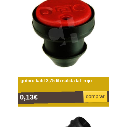
gotero katif 3,75 l/h salida lat. rojo
0,13€
comprar