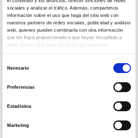
el contenido y los anuncios, ofrecer funciones de redes
sociales y analizar el tráfico. Además, compartimos
información sobre el uso que haga del sitio web con
nuestros partners de redes sociales, publicidad y análisis
web, quienes pueden combinarla con otra información
que les haya proporcionado o que hayan recopilado a
partir del uso que haya hecho de sus servicios.
Selección
Necesario
de
consentimiento
Preferencias
enlace mixto rosca-macho 3/4"-16mm.
Estadística
0,19€
comprar
Marketing