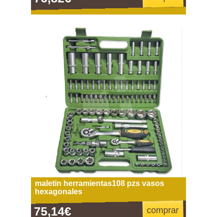
maletin herramientas108 pzs vasos
hexagonales
75,14€
comprar