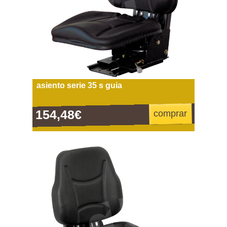
asiento serie 35 s guia
154,48€
comprar