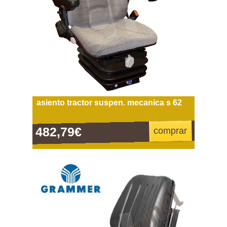
asiento tractor suspen. mecanica s 62
482,79€
comprar