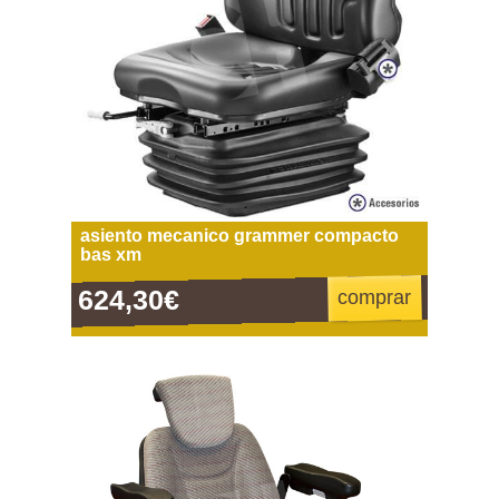
asiento mecanico grammer compacto
bas xm
624,30€
comprar