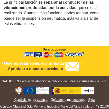
La principal función es
separar al conductor de las
vibraciones producidas por la actividad
que se está
realizando. Cuantas más funcionalidades tengan, como
puede ser la suspensión neumática, más va a aislar de
estas vibraciones.
Formas de pago
¿Quieres estar siempre informado?
Apúntate a nuestro newsletter
974 311 109
Horario de atención al público: de lunes a viernes de 9 a 19 h.
Condiciones de compra
Guía sobre motocultores
Blog
Conrado Chavanel S.L. Polígono Industrial Valle del Cinca calle B, nº2 22300