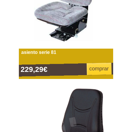
asiento serie 81
229,29€
comprar