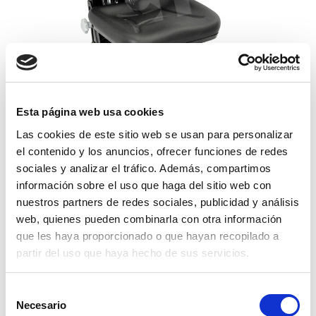
Esta página web usa cookies
asiento serie 81 pvc guia
Las cookies de este sitio web se usan para personalizar
150,04€
comprar
el contenido y los anuncios, ofrecer funciones de redes
sociales y analizar el tráfico. Además, compartimos
información sobre el uso que haga del sitio web con
nuestros partners de redes sociales, publicidad y análisis
web, quienes pueden combinarla con otra información
que les haya proporcionado o que hayan recopilado a
partir del uso que haya hecho de sus servicios.
Selección
Necesario
de