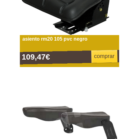
asiento rm20 105 pvc negro
109,47€
comprar