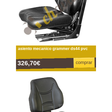
asiento mecanico grammer ds44 pvc
326,70€
comprar