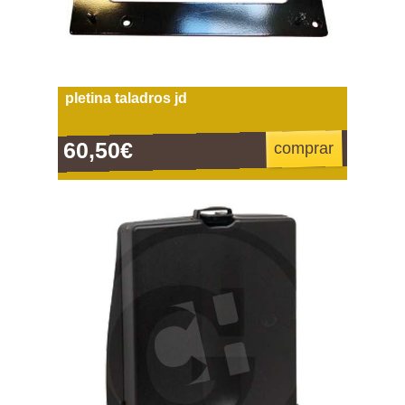
pletina taladros jd
60,50€
comprar