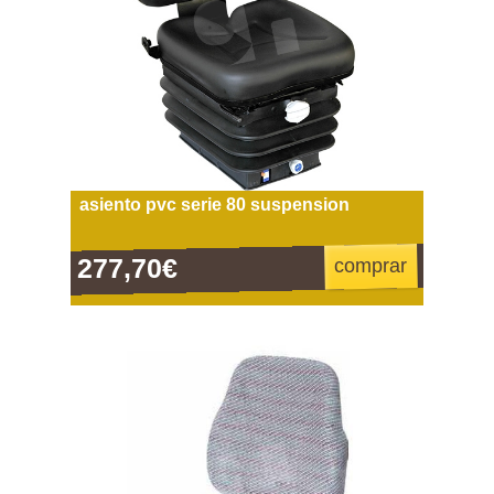
asiento pvc serie 80 suspension
277,70€
comprar