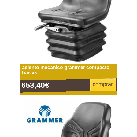
asiento mecanico grammer compacto
bas xs
653,40€
comprar